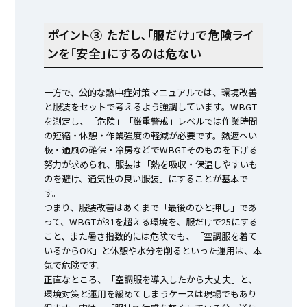
ポイント③ ただし、「服だけ」で危険ライ
ンを「安全」にするのは危ない
一方で、公的な熱中症対策マニュアルでは、環境改善
と服装をセットで考えるよう強調しています。WBGT
を測定し、「危険」「厳重警戒」レベルでは作業時間
の短縮・休憩・作業強度の軽減が必要です。熱遮へい
板・通風の確保・冷房などでWBGTそのものを下げる
努力が求められ、服装は「熱を吸収・保温しやすいも
のを避け、通気性の良い服装」にすることが基本で
す。
つまり、服装改善はあくまで「最後のひと押し」であ
って、WBGTが31を超える環境を、服だけで25にする
こと、また暑さ指数的には危険でも、「空調服を着て
いるからOK」と休憩や水分を削るといった運用は、本
気で危険です。
正直なところ、「空調服を導入したから大丈夫」と、
環境対策と運用を緩めてしまうケースは現場でもあり