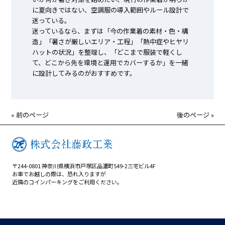
に夏向きではない、空調服の導入範囲やルール設計で
迷っている。
迷っているなら、まずは「今の作業着の素材・色・構
造」「暑さが厳しいエリア・工程」「熱中症やヒヤリ
ハットの状況」を整理し、「どこまで服装で軽くし
て、どこから先を環境と運用でカバーするか」を一緒
に設計してみるのがおすすめです。
« 前のページ
後のページ »
〒244-0801 神奈川県横浜市戸塚区品濃町549-2三宅ビル4F
お車でお越しの際は、恐れ入りますが
近隣のコインパーキングをご利用ください。