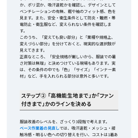
か、ポリ混か、吸汗速乾かを確認し、デザインとして
ベンチレーションの有無、裾や袖のフィット感、色を
見ます。また、安全・衛生条件として防炎・難燃・帯
電防止・衛生服など、変えられない条件を確認しま
す。
このうち、「変えても良い部分」と「業種や規格上、
変えづらい部分」を分けておくと、現実的な選択肢が
見えてきます。
正直なところ、「安全規格が厳しいから、服装での暑
さ対策は無理」と決めつけている現場もあります。実
は、その条件の中でも「色」「サイズ」「インナー素
材」など、手を入れられる部分は意外と多いです。
ステップ② 「高機能生地まで」か「ファン
付きまで」かのラインを決める
服装改善のレベルを、ざっくり3段階で考えます。
ベース作業着の見直し
では、吸汗速乾・メッシュ・接
触冷感・明るい色への切り替えを行い、コストは1着あ