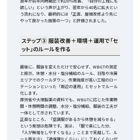
良率が前年同時期比で約20％改善、「自分の工程にも
欲しい」という声が上がり、翌年から40名に拡大とい
う流れになり、最終的には「正直、屋根改修より先に
やって良かった施策の一つ」と評価されました。
ステップ③ 服装改善＋環境＋運用で「セ
ット」のルールを作る
最後に、服装を変えただけで安心せず、WBGTの測定
と掲示、休憩・水分・塩分補給のルール、日陰や冷房
エリアでのクールダウン、作業強度が高い工程のロー
テーションといった「周辺の運用」とセットでルール
化します。
厚労省や大塚製薬の資料でも、WBGTに応じた作業時
間・休憩時間の調整、水分・塩分補給、服装の工夫が
一体として示されています。
正直なところ、「空調服があるから休憩を減らせる」
という発想は危険です。実は、「服で楽にした分、
『人が無理をしやすくなる』」ことまで見越して、ル
ール側を少し「過保護なくらい」にしておくくらいが