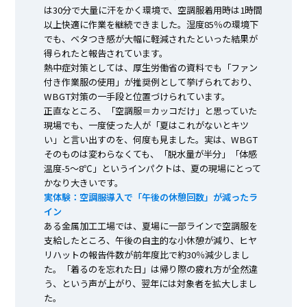
は30分で大量に汗をかく環境で、空調服着用時は1時間
以上快適に作業を継続できました。湿度85％の環境下
でも、ベタつき感が大幅に軽減されたといった結果が
得られたと報告されています。
熱中症対策としては、厚生労働省の資料でも「ファン
付き作業服の使用」が推奨例として挙げられており、
WBGT対策の一手段と位置づけられています。
正直なところ、「空調服＝カッコだけ」と思っていた
現場でも、一度使った人が「夏はこれがないとキツ
い」と言い出すのを、何度も見ました。実は、WBGT
そのものは変わらなくても、「脱水量が半分」「体感
温度-5～8℃」というインパクトは、夏の現場にとって
かなり大きいです。
実体験：空調服導入で「午後の休憩回数」が減ったラ
イン
ある金属加工工場では、夏場に一部ラインで空調服を
支給したところ、午後の自主的な小休憩が減り、ヒヤ
リハットの報告件数が前年度比で約30％減少しまし
た。「着るのを忘れた日」は帰り際の疲れ方が全然違
う、という声が上がり、翌年には対象者を拡大しまし
た。