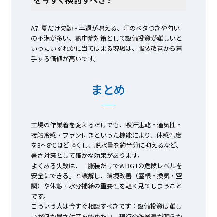
を今すぐ検討すべき？
A7. 夏だけ欠勤・早退が増える、汗のベタつきや匂い
の不満が多い、熱中症対策として設備投資が難しいと
いったいずれかに当てはまる現場は、服装改善から着
手する価値が高いです。
まとめ
工場の作業着を変えるだけでも、吸汗速乾・通気性・
接触冷感・ファン付きといった機能により、体感温度
を3～8℃ほど軽くし、脱水量を約半分に抑えるなど、
暑さ対策として確かな効果があります。
よくある失敗は、「服装だけでWBGTの危険レベルを
安全にできる」と誤解し、環境改善（屋根・換気・空
調）や休憩・水分補給の重要性を軽く見てしまうこと
です。
こういう人は今すぐ相談すべきです：設備投資は難し
いが何か暑さ対策を始めたい、現行の作業着が明らか