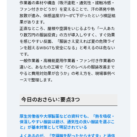
作業着の素材や構造（吸汗速乾・通気性・接触冷感・
ファン付きかどうか）を変えることで、汗の蒸発や熱
放散が進み、体感温度が3～8℃下がったという検証結
果があります。
正直なところ、屋根や空調をいじるよりも「一人あた
り数万円の服装投資」の方が導入しやすく、すぐ効果
を感じやすい反面、「服装さえ変えれば夏の危険ライ
ンを超えるWBGTも安全になる」と考えるのは危ない
です。
一般作業着・高機能夏用作業着・ファン付き作業着の
違いと、あなたの工場で「どのレベルの服装改善まで
やると費用対効果が合うか」の考え方を、現場事例ベ
ースで整理します。
今日のおさらい：要点3つ
厚生労働省や大塚製薬などの資料でも、「熱を吸収・
保温しやすい服装は避け、通気性の良い服装を選ぶこ
と」が基本対策として明記されている
よくあるのが、「空調服を配ったから大丈夫」と過信