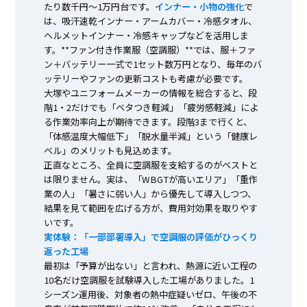
たり数千円～1万円台です。
インナー・小物の強化
で
は、吸汗速乾インナー・アームカバー・冷感タオル、
ヘルメットインナー・冷感キャップなどを活用しま
す。**ファン付き作業服（空調服）**では、服＋ファ
ン＋バッテリー一式で1セット数万円となり、毎年のバ
ッテリーやファンの更新コストも考慮が必要です。
大塚やユニフォームメーカーの情報を総合すると、段
階1・2だけでも「ベタつき軽減」「疲労感軽減」によ
る作業効率向上が期待できます。段階3まで行くと、
「体感温度大幅低下」「脱水量半減」という「健康レ
ベル」のメリットも見込めます。
正直なところ、全員に空調服を支給するのがベストと
は限りません。実は、「WBGTが高いエリア」「重作
業の人」「暑さに弱い人」から優先して導入しつつ、
結果を見て範囲を広げる方が、費用対効果を取りやす
いです。
実体験：「一部部署導入」で空調服の評価がひっくり
返った工場
最初は「予算が出ない」と言われ、熱源に近い工程の
10名だけ空調服を試験導入した工場がありました。1
シーズン運用後、対象者の熱中症疑いゼロ、午後の不