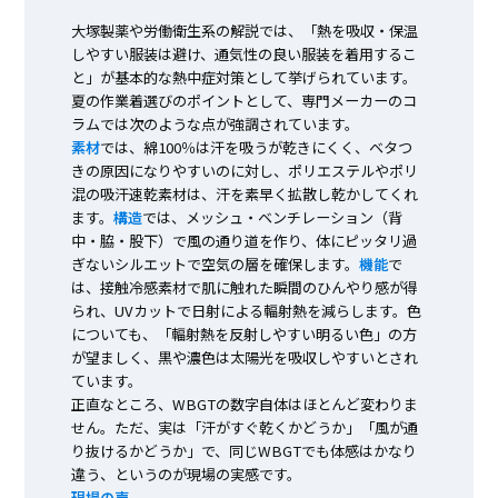
大塚製薬や労働衛生系の解説では、「熱を吸収・保温
しやすい服装は避け、通気性の良い服装を着用するこ
と」が基本的な熱中症対策として挙げられています。
夏の作業着選びのポイントとして、専門メーカーのコ
ラムでは次のような点が強調されています。
素材
では、綿100％は汗を吸うが乾きにくく、ベタつ
きの原因になりやすいのに対し、ポリエステルやポリ
混の吸汗速乾素材は、汗を素早く拡散し乾かしてくれ
ます。
構造
では、メッシュ・ベンチレーション（背
中・脇・股下）で風の通り道を作り、体にピッタリ過
ぎないシルエットで空気の層を確保します。
機能
で
は、接触冷感素材で肌に触れた瞬間のひんやり感が得
られ、UVカットで日射による輻射熱を減らします。色
についても、「輻射熱を反射しやすい明るい色」の方
が望ましく、黒や濃色は太陽光を吸収しやすいとされ
ています。
正直なところ、WBGTの数字自体はほとんど変わりま
せん。ただ、実は「汗がすぐ乾くかどうか」「風が通
り抜けるかどうか」で、同じWBGTでも体感はかなり
違う、というのが現場の実感です。
現場の声