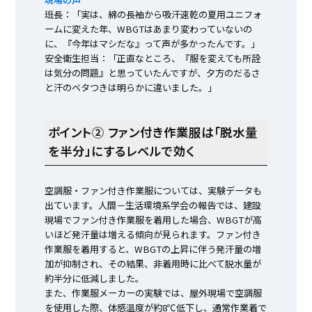
班長：「実は、綿の長袖から吸汗速乾の夏用ユニフォ
ームに変えた年、WBGTはあまり変わっていないの
に、『今年はマシだな』って声が多かったんです。」
安全衛生担当：「正直なところ、『服を変えても所詮
は気分の問題』と思っていたんですが、夕方のだるさ
と汗のベタつきは明らかに違いました。」
ポイント② ファン付き作業服は「脱水量
を半分」にするレベルで効く
空調服・ファン付き作業服については、実験データも
出ています。人間－生活環境系学会の報告では、建設
現場でファン付き作業服を着用した場合、WBGTが高
いほど発汗量は増える傾向が見られます。ファン付き
作業服を着用すると、WBGTの上昇に伴う発汗量の増
加が抑制され、その結果、非着用時に比べて脱水量が
約半分に低減しました。
また、作業服メーカーの実験では、屋外現場で空調服
を使用した際、体感温度が約8℃低下し、通常作業着で