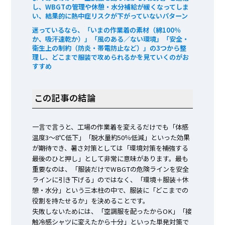
し、WBGTの管理や休憩・水分補給が緩くなってしま
い、結果的に熱中症リスクが下がっていないパターン
迷っているなら、「いまの作業着の素材（綿100％
か、吸汗速乾か）」「風のある／ない環境」「安全・
衛生上の制約（防炎・帯電防止など）」の3つから整
理し、どこまで服装で攻められるかを見ていくのがお
すすめ
この記事の結論
一言で言うと、工場の作業着を変えるだけでも「体感
温度3～8℃低下」「脱水量約50％低減」といった効果
が期待でき、暑さ対策としては「環境対策を補強する
最後のひと押し」として非常に意味があります。最も
重要なのは、「服装だけでWBGTの危険ラインを安全
ラインに引き下げる」のではなく、「環境＋服装＋休
憩・水分」という三本柱の中で、服装に「どこまでの
役割を持たせるか」を決めることです。
失敗しないためには、「空調服を配ったからOK」「接
触冷感シャツに変えたから十分」といった単発対策で