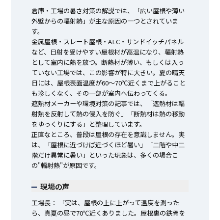
倉庫・工場の暑さ対策の解説では、「広い屋根や薄い
外壁からの輻射熱」が主な原因の一つとされていま
す。
金属屋根・スレート屋根・ALC・サンドイッチパネル
など、日射を受けやすい屋根材が高温になり、輻射熱
として室内に熱を放つ。断熱材が薄い、もしくは入っ
ていない工場では、この影響が特に大きい。夏の晴天
日には、屋根表面温度が60〜70℃近くまで上がること
も珍しくなく、その一部が室内へ伝わってくる。
遮熱材メーカーや環境対策の記事では、「遮熱材は輻
射熱を反射して熱の侵入を防ぐ」「断熱材は熱の移動
をゆっくりにする」と整理しています。
正直なところ、普段は屋根の存在を意識しません。実
は、「屋根に近づけば近づくほど暑い」「二階や中二
階だけ異常に暑い」といった現象は、多くの場合こ
の"輻射熱"が原因です。
現場の声
工場長： 「実は、屋根の上に上がって温度を測った
ら、真夏の昼で70℃近くありました。屋根裏の鉄骨を