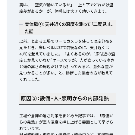
実は、「空気が動いているか」「上と下でどれだけ温
度差があるか」が、体感には大きく効いてきます。
実体験①：天井近くの温度を測って「二度見」し
た話
以前、とある工場でサーモカメラを使って温度分布を
見たとき、床レベルは32℃前後なのに、天井近くは
40℃を超えていました。「よくあるのが、"床付近の温
度しか見ていない"ケースですが、人が立っている高さ
と頭の高さの周辺だけでも計ってみると、意外な差が
見つかることが多い」と、診断した業者の方が教えて
くれました。
原因③：設備・人・照明からの内部発熱
工場や倉庫の暑さ対策をまとめた記事では、「設備か
らの発熱」が室内温度を押し上げる要因として挙げら
れています。
射出成形機・鍛造炉・焼成炉・乾燥炉など、高温設備