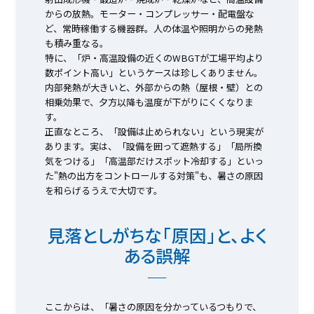
からの放熱。モーター・コンプレッサー・配電盤な
ど、常時稼働する機器群。人の体温や照明からの発熱
も積み重なる。
特に、「炉・高温設備の近くのWBGTが工場平均より
数ポイント高い」というケースは珍しくありません。
内部発熱が大きいと、外部からの熱（屋根・壁）との
相乗効果で、夕方以降も温度が下がりにくくなりま
す。
正直なところ、「設備は止められない」という現実が
あります。実は、「設備を囲って遮熱する」「局所換
気をつける」「高温部だけスポット冷却する」といっ
た"熱の出方をコントロールする対策"も、暑さの原因
を和らげるうえで大切です。
見落としがちな「原因」と、よく
ある誤解
ここからは、「暑さの原因を分かっているつもりで、