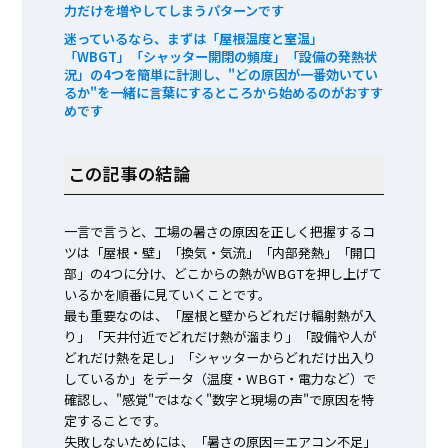
力だけを増やしてしまうパターンです
迷っているなら、まずは「屋根温度と室温」
「WBGT」「シャッター開閉の頻度」「設備の発熱状
況」の4つを簡単に計測し、"どの原因が一番効いてい
るか"を一緒に言葉にするところから始めるのがおすす
めです
この記事の結論
一言で言うと、工場の暑さの原因を正しく把握するコ
ツは「屋根・壁」「換気・気流」「内部発熱」「開口
部」の4つに分け、どこからの熱がWBGTを押し上げて
いるかを順番に見ていくことです。
最も重要なのは、「屋根と壁からどれだけ輻射熱が入
り」「天井付近でどれだけ熱が溜まり」「設備や人が
どれだけ熱を足し」「シャッターからどれだけ出入り
しているか」をデータ（温度・WBGT・電力など）で
確認し、"感覚"ではなく"数字と現場の声"で原因を特
定することです。
失敗しないためには、「暑さの原因＝エアコン不足」