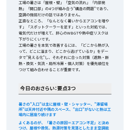
工場の暑さは「屋根・壁」「空気の流れ」「内部発
熱」「開口部」の4つが絡み合う"構造の問題"であり、
空調の強弱だけの話ではありません。
正直なところ、「なんとなく暑いからエアコンを増や
す」「スポットクーラーを足す」といった対処では、
電気代だけが増えて、肝心のWBGTや熱中症リスクは
下がりにくいです。
工場の暑さを本気で改善するには、「どこから熱が入
って、どこに溜まり、どこから逃げているか」をデー
タで"見える化"し、それぞれに合った対策（遮熱・断
熱・換気・気流・局所冷房・個人対策）を優先順位を
つけて組み合わせることが重要です。
今日のおさらい：要点3つ
暑さの"入口"は主に屋根・壁・シャッター、"滞留場
所"は天井付近や隅のスペース、"出口"がないと熱は工
場内に居座り続けます
よくあるのが、「暑さの原因＝エアコン不足」と決め
つけ、屋根や換気、熱源対策を見落としたまま空調能