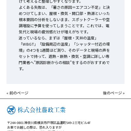
けて考えると整理しやすくなります。
よくある失敗は、「暑さの原因＝エアコン不足」と決
めつけてしまい、屋根・換気・開口部・熱源といった
根本要因の分析をしないまま、スポットクーラーや空
調増設に予算を使ってしまうことです。これでは、電
気代と現場の疲労感だけが増えがちです。
迷っているなら、まずは「屋根・天井の温度」
「WBGT」「設備周辺の温度」「シャッター付近の環
境」の4つを1週間ほど測り、そのデータと現場の声を
セットで持って、遮熱・断熱・換気・空調に詳しい専
門業者へ"原因診断からの相談"をするのがおすすめで
す。
« 前のページ
後のページ »
〒244-0801 神奈川県横浜市戸塚区品濃町549-2三宅ビル4F
お車でお越しの際は、恐れ入りますが