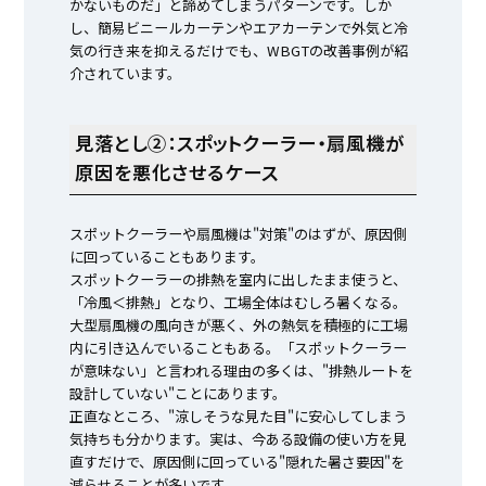
かないものだ」と諦めてしまうパターンです。しか
し、簡易ビニールカーテンやエアカーテンで外気と冷
気の行き来を抑えるだけでも、WBGTの改善事例が紹
介されています。
見落とし②：スポットクーラー・扇風機が
原因を悪化させるケース
スポットクーラーや扇風機は"対策"のはずが、原因側
に回っていることもあります。
スポットクーラーの排熱を室内に出したまま使うと、
「冷風＜排熱」となり、工場全体はむしろ暑くなる。
大型扇風機の風向きが悪く、外の熱気を積極的に工場
内に引き込んでいることもある。「スポットクーラー
が意味ない」と言われる理由の多くは、"排熱ルートを
設計していない"ことにあります。
正直なところ、"涼しそうな見た目"に安心してしまう
気持ちも分かります。実は、今ある設備の使い方を見
直すだけで、原因側に回っている"隠れた暑さ要因"を
減らせることが多いです。