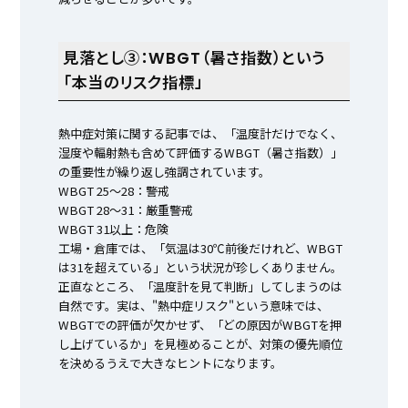
見落とし③：WBGT（暑さ指数）という
「本当のリスク指標」
熱中症対策に関する記事では、「温度計だけでなく、
湿度や輻射熱も含めて評価するWBGT（暑さ指数）」
の重要性が繰り返し強調されています。
WBGT 25〜28：警戒
WBGT 28〜31：厳重警戒
WBGT 31以上：危険
工場・倉庫では、「気温は30℃前後だけれど、WBGT
は31を超えている」という状況が珍しくありません。
正直なところ、「温度計を見て判断」してしまうのは
自然です。実は、"熱中症リスク"という意味では、
WBGTでの評価が欠かせず、「どの原因がWBGTを押
し上げているか」を見極めることが、対策の優先順位
を決めるうえで大きなヒントになります。