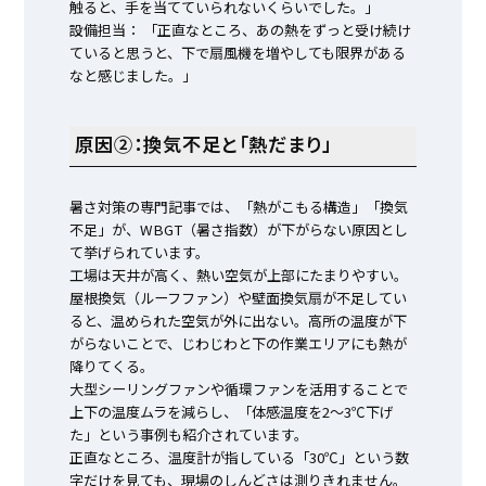
触ると、手を当てていられないくらいでした。」
設備担当： 「正直なところ、あの熱をずっと受け続け
ていると思うと、下で扇風機を増やしても限界がある
なと感じました。」
原因②：換気不足と「熱だまり」
暑さ対策の専門記事では、「熱がこもる構造」「換気
不足」が、WBGT（暑さ指数）が下がらない原因とし
て挙げられています。
工場は天井が高く、熱い空気が上部にたまりやすい。
屋根換気（ルーフファン）や壁面換気扇が不足してい
ると、温められた空気が外に出ない。高所の温度が下
がらないことで、じわじわと下の作業エリアにも熱が
降りてくる。
大型シーリングファンや循環ファンを活用することで
上下の温度ムラを減らし、「体感温度を2〜3℃下げ
た」という事例も紹介されています。
正直なところ、温度計が指している「30℃」という数
字だけを見ても、現場のしんどさは測りきれません。