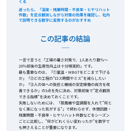
くる
迷ったら、「温度・残業時間・不良率・ヒヤリハット
件数」を定点観測しながら対策の効果を確認し、社内
で説明できる数字に変換するのがおすすめ
この記事の結論
一言で言うと「工場の暑さ対策で、1人あたり数％〜
20％前後の生産性向上は十分現実的」です。
最も重要なのは、「①室温・WBGTをどこまで下げる
か」「②どの工程の"ロス時間やミス"を減らしたい
か」「③人の体への負担と機械の安定稼働の両方を改
善できるか」の3点を先に決め、対策前後で"定点観測
できる指標"を決めておくことです。
失敗しないためには、「扇風機や空調服を入れて"何と
なく楽になった気がする"」で終わらせず、休憩回数・
残業時間・不良率・ヒヤリハット件数などをシーズン
ごとに比較し、"何がどれくらい変わったか"を数字で
も押さえることが重要になります。