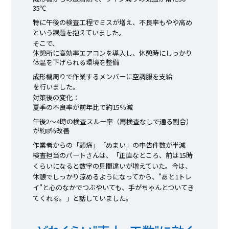
35℃
特に午後の検査工程でミスが増え、不良率もやや高め
という課題を抱えていました。
そこで、
休憩所に高効率エアコンを導入し、休憩時にしっかり
体温を下げられる環境を整備
成形機周りで作業するメンバーに空調服を支給
を行いました。
対策後の変化：
夏季の不良率が前年比で約15％減
午後2〜4時の検査スルー率（再検査なしで通る割合）
が約8％改善
作業者からの「頭痛」「めまい」の申告件数が半減
検査担当のパートさんは、「正直なところ、前は15時
くらいになると数字の見間違いが増えていた。今は、
休憩でしっかり涼めるようになってから、"あと1トレ
イ"と心のなかでつぶやいても、手がちゃんとついてき
てくれる。」と話していました。