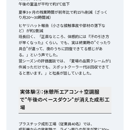
午後の室温が平均で約3℃低下
夏季3ヶ月の残業時間が前年比で約15％削減（ざっく
り月20〜30時間減）
ヒヤリハット報告（小さな接触事故や部材の落下な
ど）が約2割減
班長曰く、「正直なところ、体感的には『汗の引き方
が早くなった』くらい。でも、実は終業時の"ぐったり
具合"が違って、夜のうちに回復できてる感じがあ
る。」という声でした。
翌シーズンの評価面談では、「夏場の品質クレームが1
件減っただけでも、スポットクーラー代は回収できて
ると思います。」と社長が話していました。
実体験②：休憩所エアコン＋空調服
で"午後のペースダウン"が消えた成形工
場
プラスチック成形工場（従業員40名）では、
成形機からの放射熱で、ライン周りの気温が常に30〜