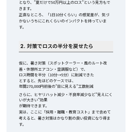
となり、"夏だけで50万円以上のロス"という見方もで
きます。
正直なところ、「1日10分くらい」の感覚差が、気づ
かないうちにこれくらいのインパクトを持っていま
す。
2. 対策でロスの半分を戻せたら
仮に、暑さ対策（スポットクーラー・風のルート改
善・休憩所エアコン・空調服など）で、
ロス時間を半分（10分→5分）に削減できた
とすると、先ほどのケースでは、
年間270,000円前後の"目に見える"工数削減
さらに、ヒヤリハット減少・不良率減少など"見えにく
いが大きい"効果
が期待できます。
実は、ここに「採用・離職・教育コスト」まで含めて
考えると、暑さ対策はかなり割の良い投資になり得ま
す。