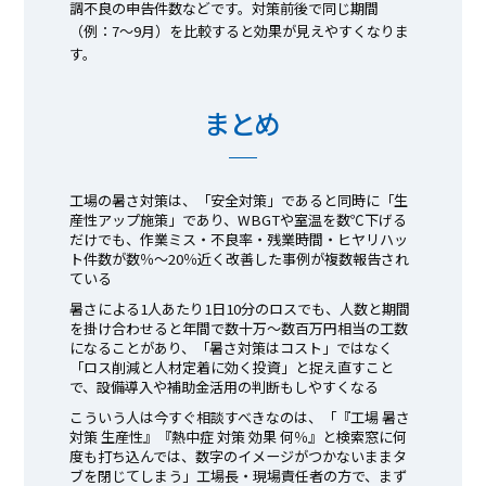
調不良の申告件数などです。対策前後で同じ期間
（例：7〜9月）を比較すると効果が見えやすくなりま
す。
まとめ
工場の暑さ対策は、「安全対策」であると同時に「生
産性アップ施策」であり、WBGTや室温を数℃下げる
だけでも、作業ミス・不良率・残業時間・ヒヤリハッ
ト件数が数％〜20％近く改善した事例が複数報告され
ている
暑さによる1人あたり1日10分のロスでも、人数と期間
を掛け合わせると年間で数十万〜数百万円相当の工数
になることがあり、「暑さ対策はコスト」ではなく
「ロス削減と人材定着に効く投資」と捉え直すこと
で、設備導入や補助金活用の判断もしやすくなる
こういう人は今すぐ相談すべきなのは、「『工場 暑さ
対策 生産性』『熱中症 対策 効果 何％』と検索窓に何
度も打ち込んでは、数字のイメージがつかないままタ
ブを閉じてしまう」工場長・現場責任者の方で、まず