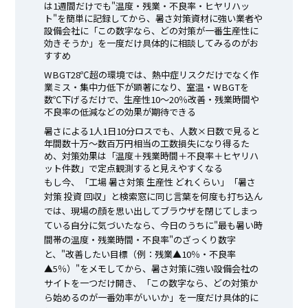
は1週間だけでも"温度・残業・不良率・ヒヤリハッ
ト"を簡単に記録してから、暑さ対策資材に強い業者や
設備会社に「この数字なら、どの対策が一番生産性に
効きそうか」を一度だけ具体的に相談してみるのがお
すすめ
WBGT28℃超の環境では、熱中症リスクだけでなく作
業ミス・集中力低下が顕著になり、室温・WBGTを
数℃下げるだけで、生産性10〜20％改善・残業時間や
不良率の低減などの効果が期待できる
暑さによる1人1日10分ロスでも、人数×日数で見ると
年間数十万〜数百万円相当の工数損失になり得るた
め、対策効果は「温度＋残業時間＋不良率＋ヒヤリハ
ット件数」で定点観測すると見えやすくなる
もし今、「工場 暑さ対策 生産性 どれくらい」「暑さ
対策 投資 回収」と検索窓に同じ言葉を何度も打ち込ん
では、現場の顔を思い出してブラウザを閉じてしまっ
ている自分に気づいたなら、今日のうちに"最も暑い時
間帯の温度・残業時間・不良率"のざっくり数字
と、"改善したい目標（例：残業▲10％・不良率
▲5％）"をメモしてから、暑さ対策に強い設備会社の
サイトを一つだけ開き、「この数字なら、どの対策か
ら始めるのが一番効率がいいか」を一度だけ具体的に