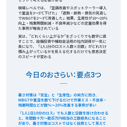
現場レベルでは、「空調改善やスポットクーラー導入
で室温を3〜5℃下げた」「遮熱・断熱・換気の見直し
でWBGTを2〜3℃改善した」結果、生産性が10〜20％
向上・残業時間削減・不良率減少などの定量効果を得
た事例が報告されている
実は、"どれくらい上がるか"をざっくりでも数字に直
すことで、設備投資や補助金活用の社内説得が一気に
楽になり、「1人1分のロス×人数×日数」がどれだけ
積み上がっているかを見える化するだけでも意思決定
のスピードが変わる
今日のおさらい：要点3つ
暑さ対策は「安全」と「生産性」の両方に効き、
WBGTや室温を数℃下げるだけで作業ミス・不良率・
残業時間などが数％〜20％改善する事例が多い
「1人1日10分のロス」でも人数と日数を掛け合わせる
と、年間数十万〜数百万円相当の工数損失になること
があり、暑さ対策はコストではなく投資として見えて