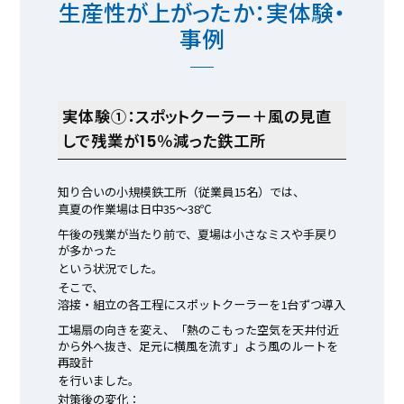
生産性が上がったか：実体験・
事例
実体験①：スポットクーラー＋風の見直
しで残業が15％減った鉄工所
知り合いの小規模鉄工所（従業員15名）では、
真夏の作業場は日中35〜38℃
午後の残業が当たり前で、夏場は小さなミスや手戻り
が多かった
という状況でした。
そこで、
溶接・組立の各工程にスポットクーラーを1台ずつ導入
工場扇の向きを変え、「熱のこもった空気を天井付近
から外へ抜き、足元に横風を流す」よう風のルートを
再設計
を行いました。
対策後の変化：