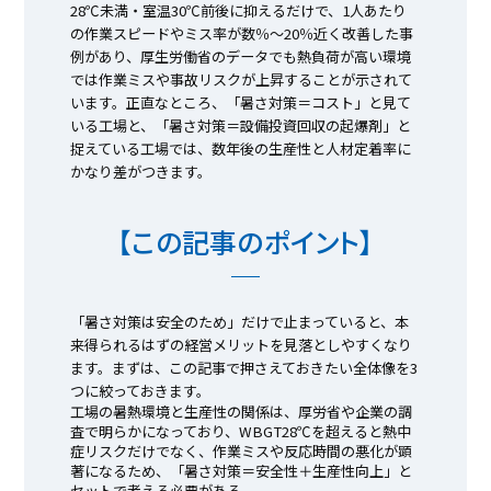
28℃未満・室温30℃前後に抑えるだけで、1人あたり
の作業スピードやミス率が数％〜20％近く改善した事
例があり、厚生労働省のデータでも熱負荷が高い環境
では作業ミスや事故リスクが上昇することが示されて
います。正直なところ、「暑さ対策＝コスト」と見て
いる工場と、「暑さ対策＝設備投資回収の起爆剤」と
捉えている工場では、数年後の生産性と人材定着率に
かなり差がつきます。
【この記事のポイント】
「暑さ対策は安全のため」だけで止まっていると、本
来得られるはずの経営メリットを見落としやすくなり
ます。まずは、この記事で押さえておきたい全体像を3
つに絞っておきます。
工場の暑熱環境と生産性の関係は、厚労省や企業の調
査で明らかになっており、WBGT28℃を超えると熱中
症リスクだけでなく、作業ミスや反応時間の悪化が顕
著になるため、「暑さ対策＝安全性＋生産性向上」と
セットで考える必要がある