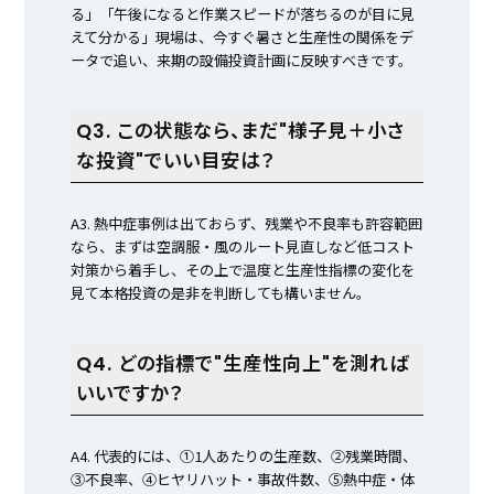
る」「午後になると作業スピードが落ちるのが目に見
えて分かる」現場は、今すぐ暑さと生産性の関係をデ
ータで追い、来期の設備投資計画に反映すべきです。
Q3. この状態なら、まだ"様子見＋小さ
な投資"でいい目安は？
A3. 熱中症事例は出ておらず、残業や不良率も許容範囲
なら、まずは空調服・風のルート見直しなど低コスト
対策から着手し、その上で温度と生産性指標の変化を
見て本格投資の是非を判断しても構いません。
Q4. どの指標で"生産性向上"を測れば
いいですか？
A4. 代表的には、①1人あたりの生産数、②残業時間、
③不良率、④ヒヤリハット・事故件数、⑤熱中症・体