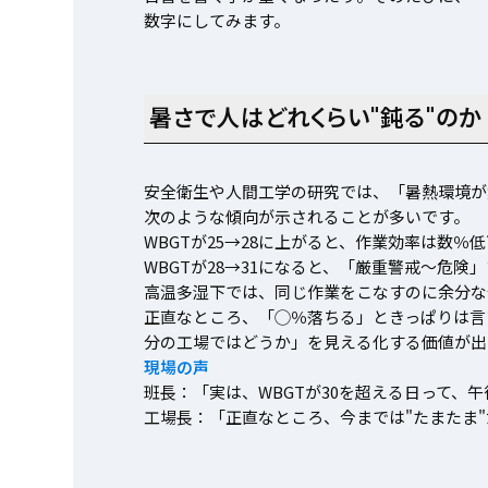
数字にしてみます。
暑さで人はどれくらい"鈍る"のか
安全衛生や人間工学の研究では、「暑熱環境が
次のような傾向が示されることが多いです。
WBGTが25→28に上がると、作業効率は数
WBGTが28→31になると、「厳重警戒〜危
高温多湿下では、同じ作業をこなすのに余分な
正直なところ、「◯％落ちる」ときっぱりは言
分の工場ではどうか」を見える化する価値が出
現場の声
班長：「実は、WBGTが30を超える日って、
工場長：「正直なところ、今までは"たまたま