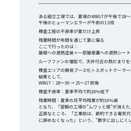
ある組立工場では、夏場のWBGTが午後で28
午後のヒューマンエラーが午前の1.5倍
検査工程の不良率が夏だけ上昇
残業時間が年間を通じて夏に偏る
ここで行ったのは：
屋根への遮熱塗装＋一部屋根裏への遮熱シート
ルーフファンの増設で、天井付近の熱だまりを
検査エリアの簡易ブース化＋スポットクーラー
結果として、
WBGT：28〜30 → 25〜27 前後
検査不良率：夏季平均で約20％低下
残業時間：夏季の月平均残業が約10％減
となり、「翌朝の工場の"ムワッと感"が消え
正直なところ、「工事前は、節約できる電気代
に辞めなくなった」という、"数字に出しにく