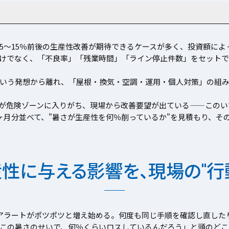
5〜15％前後の生産性改善が期待できるケースが多く、投資額によ
けでなく、「不良率」「残業時間」「ライン停止件数」をセットで
いう発想から離れ、「屋根・換気・空調・運用・個人対策」の組み
Tが危険ゾーンに入りがち、現場から改善要望が出ている——このい
ヶ月分並べて、"暑さが生産性を何％削っているか"を見積もり、そ
性に与える影響を、現場の"行
アラートがポツポツと増え始める。何度も同じ手順を確認し直した
この暑さのせいで、何％くらいロスしているんだろう」と頭のどこ