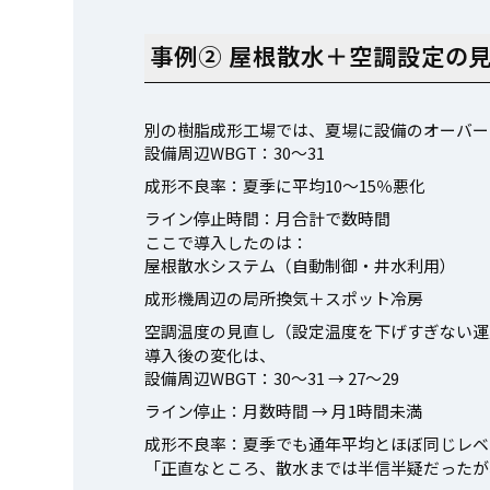
事例② 屋根散水＋空調設定の
別の樹脂成形工場では、夏場に設備のオーバー
設備周辺WBGT：30〜31
成形不良率：夏季に平均10〜15％悪化
ライン停止時間：月合計で数時間
ここで導入したのは：
屋根散水システム（自動制御・井水利用）
成形機周辺の局所換気＋スポット冷房
空調温度の見直し（設定温度を下げすぎない運
導入後の変化は、
設備周辺WBGT：30〜31 → 27〜29
ライン停止：月数時間 → 月1時間未満
成形不良率：夏季でも通年平均とほぼ同じレベ
「正直なところ、散水までは半信半疑だったが