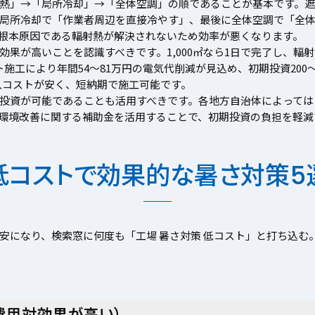
熱」→「局所冷却」→「全体空調」の順であることが基本です。
局所冷却で「作業者周辺を直接冷やす」、最後に全体空調で「全
根本原因である輻射熱が解決されないため効率が悪くなります。
果が高いことを認識すべきです。1,000㎡なら1日で完了し、輻
施工により年間54〜81万円の電気代削減が見込め、初期投資200〜3
的導入コストが安く、短納期で施工可能です。
投資が可能であることも活用すべきです。各地方自治体によっては
環境改善に関する補助金を活用することで、初期投資の負担を軽減
低コストで効果的な暑さ対策5
安になり、検索窓に何度も「工場 暑さ対策 低コスト」と打ち込む
費用対効果が高い）