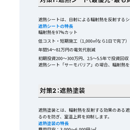
遮熱シートは、日射による輻射熱を反射するシ
遮熱シートの特長
輻射熱を97%カット
低コスト・短期施工（1,000㎡なら1日で完了）
年間54〜81万円の電気代削減
初期投資200〜300万円、2.5〜5.5年で投資回収
遮熱シート「サーモバリア」の場合、輻射熱を
対策2：遮熱塗装
遮熱塗装とは、輻射熱を反射する効果のある遮
るのを防ぎ、室温上昇を抑制します。
遮熱塗装の特長
費用目安：3,000〜6,000円/㎡