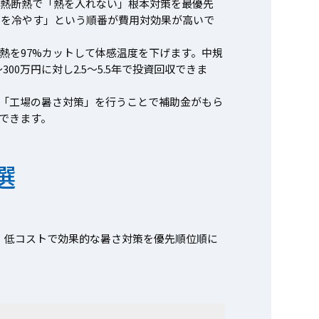
遮熱断熱で「熱を入れない」根本対策を最優先
体を冷やす」という順番が費用対効果が高いで
射熱を97%カットして体感温度を下げます。中規
00万円に対し2.5〜5.5年で投資回収できま
「工場の暑さ対策」を行うことで補助金がもら
できます。
選
。低コストで効果的な暑さ対策を優先順位順に