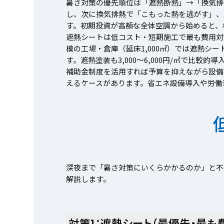
暑さ対策の優先順位は「遮熱断熱」→「換気排
し、次に換気排熱で「こもった熱を逃がす」、
す。初期投資が高額な全体空調から始めると、
遮熱シートは低コスト・短期施工で最も費用対効
模の工場・倉庫（延床1,000㎡）では遮熱シート
す。遮熱塗装も3,000〜6,000円/㎡で比較
補助金制度を活用すれば予算を抑えながら設備
えるケースがあります。省エネ設備導入や労働
深夜まで「暑さ対策にいくらかかるのか」と不
解説します。
対策1：遮熱シート（最優先・最も