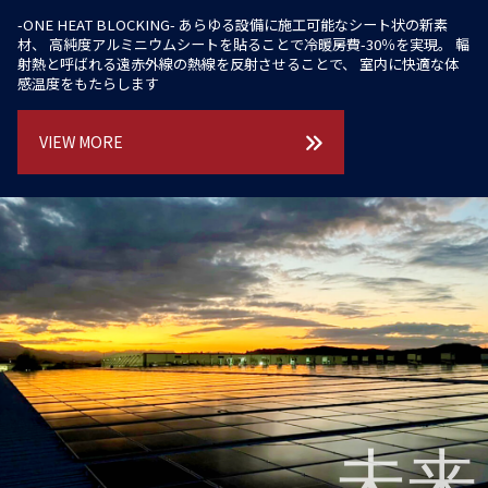
-ONE HEAT BLOCKING-
あらゆる設備に施工可能なシート状の新素
材、
高純度アルミニウムシートを貼ることで冷暖房費-30％を実現。
輻
射熱と呼ばれる遠赤外線の熱線を反射させることで、
室内に快適な体
感温度をもたらします
VIEW MORE
未来