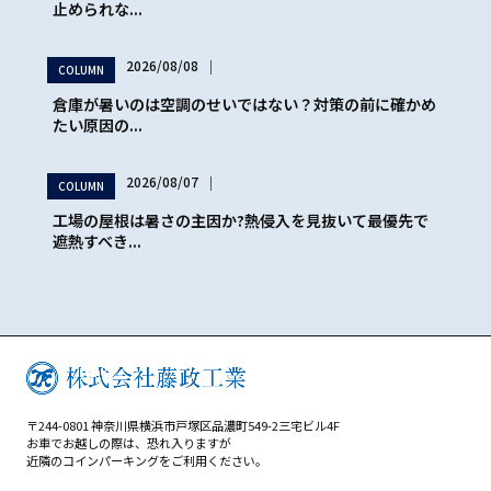
止められな...
2026/08/08
│
COLUMN
倉庫が暑いのは空調のせいではない？対策の前に確かめ
たい原因の...
2026/08/07
│
COLUMN
工場の屋根は暑さの主因か?熱侵入を見抜いて最優先で
遮熱すべき...
〒244-0801 神奈川県横浜市戸塚区品濃町549-2三宅ビル4F
お車でお越しの際は、恐れ入りますが
近隣のコインパーキングをご利用ください。